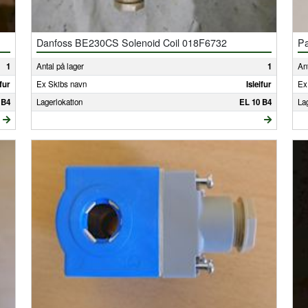
Danfoss BE230CS Solenoid Coil 018F6732
P
1
Antal på lager
1
Ant
ifur
Ex Skibs navn
Isleifur
Ex
 B4
Lagerlokation
EL 10 B4
La