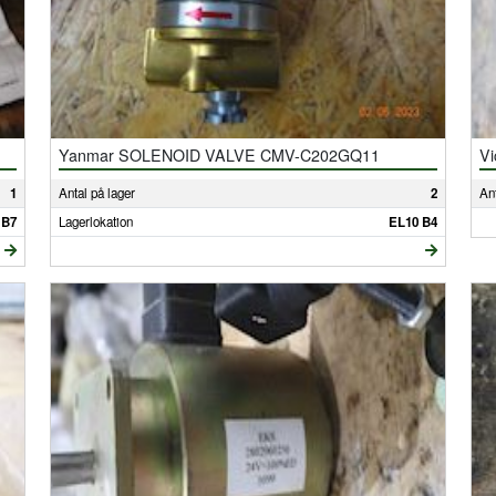
Yanmar SOLENOID VALVE CMV-C202GQ11
Vi
1
Antal på lager
2
Ant
 B7
Lagerlokation
EL10 B4