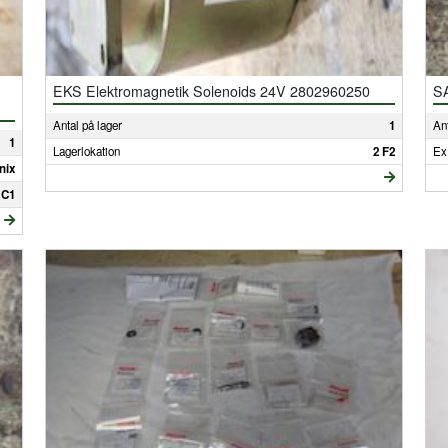
EKS Elektromagnetik Solenoids 24V 2802960250
S
Antal på lager
1
Ant
1
Lagerlokation
2 F2
Ex
nix
 C1