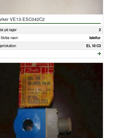
arker VE13-ESC042C2
al på lager
2
 Skibs navn
Isleifur
gerlokation
EL 10 C3