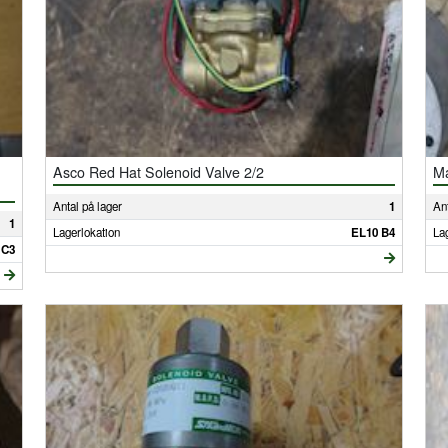
Asco Red Hat Solenoid Valve 2/2
Ma
Antal på lager
1
Ant
1
Lagerlokation
EL10 B4
La
 C3