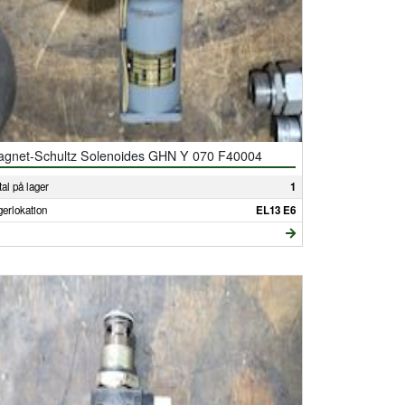
gnet-Schultz Solenoides GHN Y 070 F40004
al på lager
1
gerlokation
EL13 E6