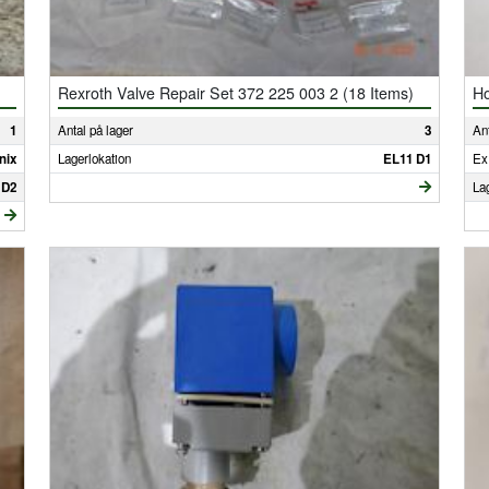
Rexroth Valve Repair Set 372 225 003 2 (18 Items)
Ho
1
Antal på lager
3
Ant
nix
Lagerlokation
EL11 D1
Ex
 D2
La