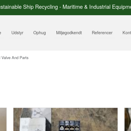
stainable Ship Recycling - Maritime & Industrial Equipm
e
Udstyr
Ophug
Miljøgodkendt
Referencer
Kont
 Valve And Parts