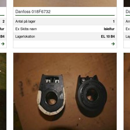
Danfoss 018F6732
Da
2
Antal på lager
1
Ant
ifur
Ex Skibs navn
Isleifur
Ex
 B4
Lagerlokation
EL 10 B4
La