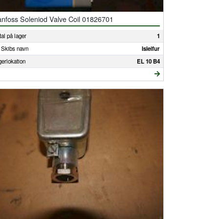
nfoss Soleniod Valve Coil 01826701
al på lager
1
 Skibs navn
Isleifur
gerlokation
EL 10 B4