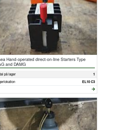
ea Hand-operated direct-on-line Starters Type
AG and DAMG
al på lager
1
gerlokation
EL10 C3