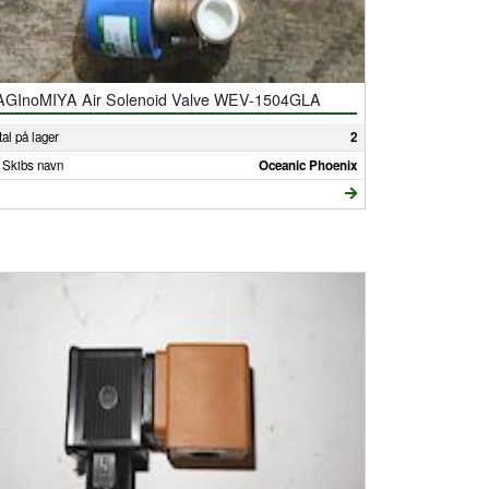
AGInoMIYA Air Solenoid Valve WEV-1504GLA
al på lager
2
 Skibs navn
Oceanic Phoenix