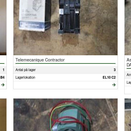
Telemecanique Contractor
As
D
1
Antal på lager
3
Ant
 B4
Lagerlokation
EL10 C2
La