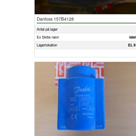
Danfoss 157B4128
Antal på lager
Ex Skibs navn
Isle
Lagerlokation
EL 9