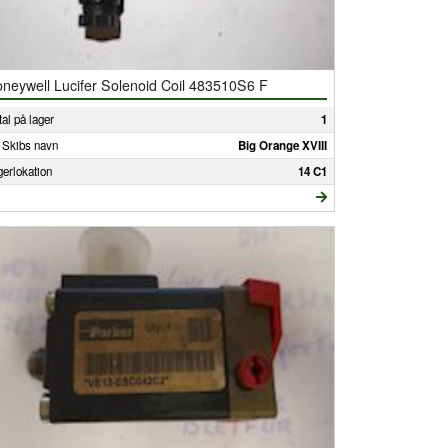
neywell Lucifer Solenoid Coil 483510S6 F
al på lager
1
 Skibs navn
Big Orange XVIII
gerlokation
14 C1