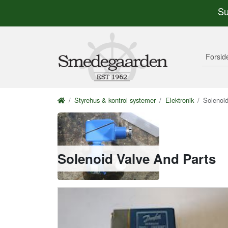
Su
Forsid
Styrehus & kontrol systemer
Elektronik
Solenoid
Solenoid Valve And Parts