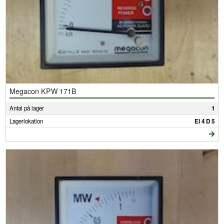
Megacon KPW 171B
Antal på lager
1
Lagerlokation
El 4 D 5