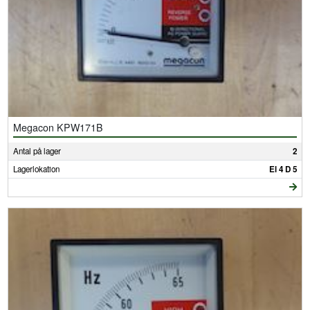
Megacon KPW171B
Antal på lager
2
Lagerlokation
El 4 D 5