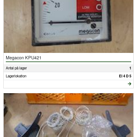
Megacon KPU421
Antal på lager
1
Lagerlokation
El 4 D 5