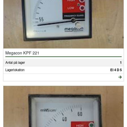
Megacon KPF 221
Antal på lager
1
Lagerlokation
El 4 D 5