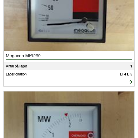
Megacon MPI269
Antal på lager
1
Lagerlokation
El 4 E 5