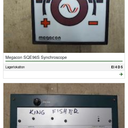
Megacon SQE96S Synchroscope
Lagerlokation
El 4 D 5