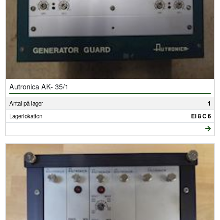
Autronica AK- 35/1
Antal på lager
1
Lagerlokation
El 8 C 6