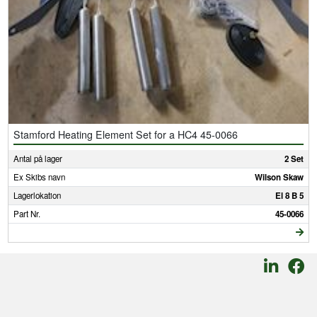
Stamford Heating Element Set for a HC4 45-0066
Antal på lager
2 Set
Ex Skibs navn
Wilson Skaw
Lagerlokation
El 8 B 5
Part Nr.
45-0066
SMEDEGAARDEN A/S