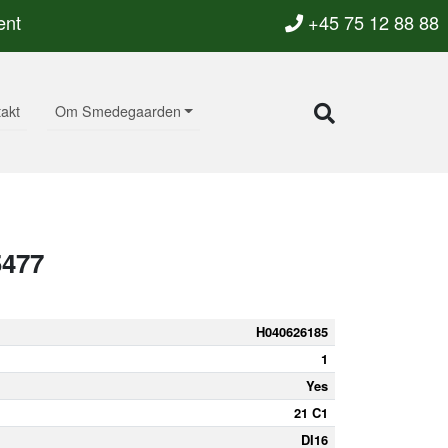
ent
+45 75 12 88 88
akt
Om Smedegaarden
5477
H040626185
1
Yes
21 C1
DI16