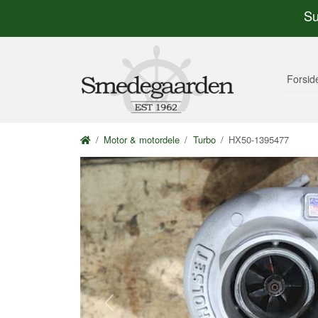
Su
Forsid
Motor & motordele
Turbo
HX50-1395477
Previous