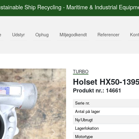
stainable Ship Recycling - Maritime & Industrial Equipm
e
Udstyr
Ophug
Miljøgodkendt
Referencer
Kont
TURBO
Holset HX50-139
Produkt nr.: 14661
Serie nr.
Antal på lager
Ny/Ubrugt
Lagerlokation
Next
Motortype