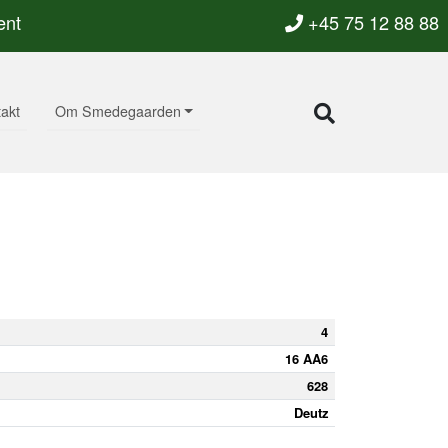
ent
+45 75 12 88 88
akt
Om Smedegaarden
4
16 AA6
628
Deutz