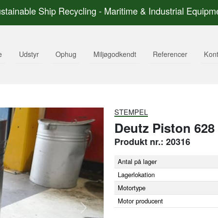
stainable Ship Recycling - Maritime & Industrial Equipm
e
Udstyr
Ophug
Miljøgodkendt
Referencer
Kont
STEMPEL
Deutz Piston 628
Produkt nr.: 20316
Antal på lager
Lagerlokation
Motortype
Motor producent
Next