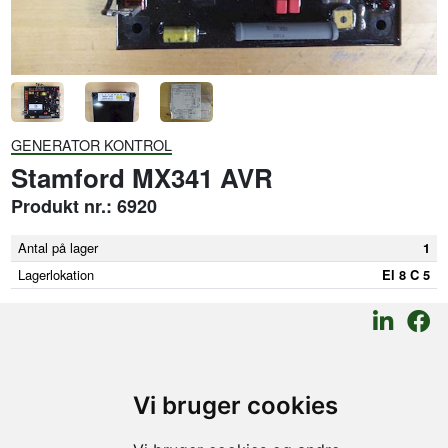
GENERATOR KONTROL
Stamford MX341 AVR
Produkt nr.: 6920
Antal på lager
1
Lagerlokation
El 8 C 5
SMEDEGAARDEN A/S
Vi bruger cookies
Vikingkaj 5