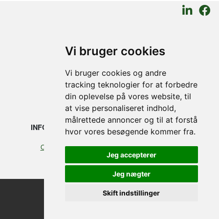
SMEDEGAARDEN A/S
Vi bruger cookies
Vikingkaj 5
Vi bruger cookies og andre
6700 Esbjerg, Denmark
tracking teknologier for at forbedre
din oplevelse på vores website, til
+45 75 12 88 88
at vise personaliseret indhold,
målrettede annoncer og til at forstå
INFORMATION
JURIDISKE
hvor vores besøgende kommer fra.
Our profile
Cookies
Jeg accepterer
Handelsbetingelser
Jeg nægter
Skift indstillinger
©2026 Smedegaarden A/S
design, programming & hosting by designvision
Update cookies preferences