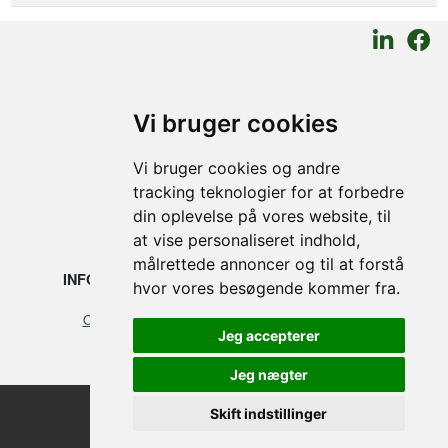
SMEDEGAARDEN A/S
Vi bruger cookies
Vikingkaj 5
Vi bruger cookies og andre
6700 Esbjerg, Denmark
tracking teknologier for at forbedre
din oplevelse på vores website, til
+45 75 12 88 88
at vise personaliseret indhold,
målrettede annoncer og til at forstå
INFORMATION
JURIDISKE
hvor vores besøgende kommer fra.
Our profile
Cookies
Jeg accepterer
Handelsbetingelser
Jeg nægter
Skift indstillinger
©2026 Smedegaarden A/S
design, programming & hosting by designvision